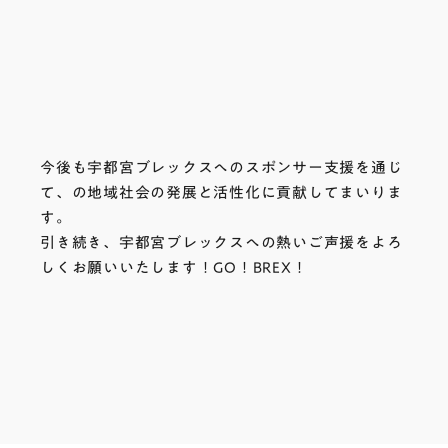
今後も宇都宮ブレックスへのスポンサー支援を通じ
て、
の地域社会の発展と活性化に貢献してまいりま
す。
引き続き、宇都宮ブレックスへの熱いご声援をよろ
しくお願いいたします！GO！BREX！
一覧に戻る
keyboard_arrow_right