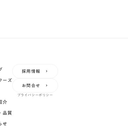
プ
採用情報
keyboard_arrow_right
フーズ
お問合せ
keyboard_arrow_right
プライバシーポリシー
紹介
・品質
らせ