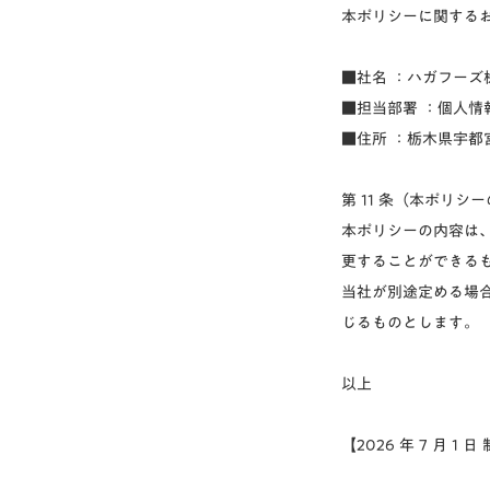
本ポリシーに関する
■社名 ：ハガフーズ
■担当部署 ：個人情
■住所 ：栃木県宇都宮
第 11 条（本ポリシ
本ポリシーの内容は
更することができる
当社が別途定める場
じるものとします。
以上
【2026 年 7 月 1 日